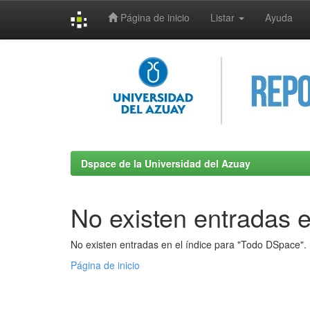
Página de inicio
Listar
Ayuda
Skip
navigation
Dspace de la Universidad del Azuay
No existen entradas e
No existen entradas en el índice para "Todo DSpace".
Página de inicio