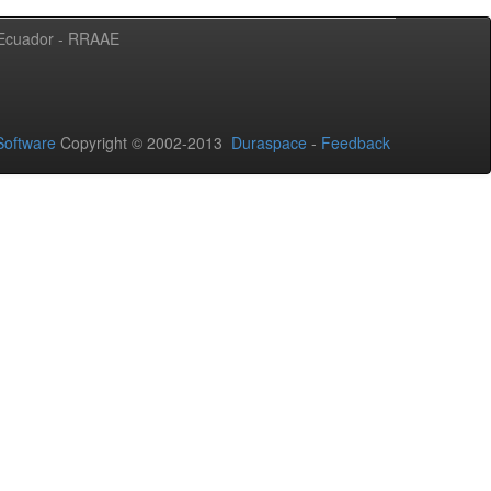
l Ecuador - RRAAE
oftware
Copyright © 2002-2013
Duraspace
-
Feedback