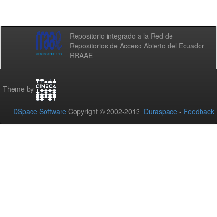
Repositorio integrado a la Red de
Repositorios de Acceso Abierto del Ecuador -
RRAAE
Theme by
DSpace Software
Copyright © 2002-2013
Duraspace
-
Feedback