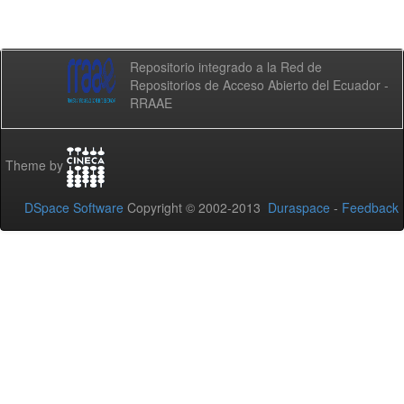
Repositorio integrado a la Red de
Repositorios de Acceso Abierto del Ecuador -
RRAAE
Theme by
DSpace Software
Copyright © 2002-2013
Duraspace
-
Feedback