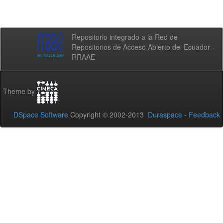
Repositorio integrado a la Red de
Repositorios de Acceso Abierto del Ecuador -
RRAAE
Theme by
DSpace Software
Copyright © 2002-2013
Duraspace
-
Feedback