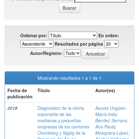
Ordenar por:
En orden:
Resultados por página
Autor/Registro:
Mostrando resultados 1 a 1 de 1
Fecha de
Título
Autor(es)
publicación
2018
Diagnóstico de la oferta
Acosta Urigüen,
exportable de las
María Inés
;
medianas y pequeñas
Benítez Serrano,
empresas de los cantones
Ana Paula
;
Chordeleg y Sigsig de la
Mosquera López,