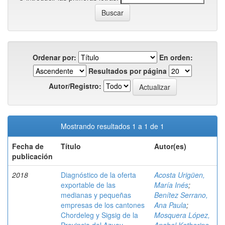
Ordenar por:
En orden:
Resultados por página
Autor/Registro:
Mostrando resultados 1 a 1 de 1
Fecha de
Título
Autor(es)
publicación
2018
Diagnóstico de la oferta
Acosta Urigüen,
exportable de las
María Inés
;
medianas y pequeñas
Benítez Serrano,
empresas de los cantones
Ana Paula
;
Chordeleg y Sigsig de la
Mosquera López,