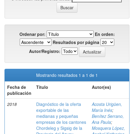
Ordenar por:
En orden:
Resultados por página
Autor/Registro:
Mostrando resultados 1 a 1 de 1
Fecha de
Título
Autor(es)
publicación
2018
Diagnóstico de la oferta
Acosta Urigüen,
exportable de las
María Inés
;
medianas y pequeñas
Benítez Serrano,
empresas de los cantones
Ana Paula
;
Chordeleg y Sigsig de la
Mosquera López,