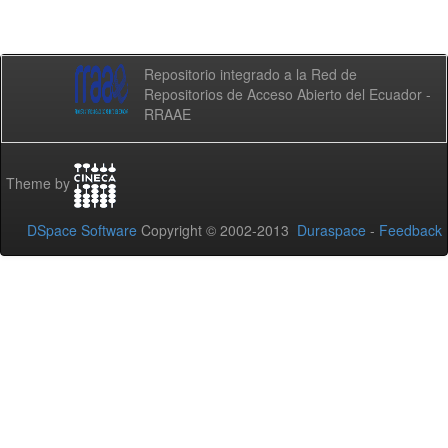
Repositorio integrado a la Red de
Repositorios de Acceso Abierto del Ecuador -
RRAAE
Theme by
DSpace Software
Copyright © 2002-2013
Duraspace
-
Feedback