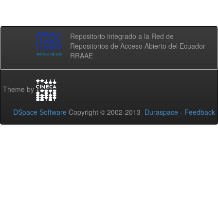
Repositorio integrado a la Red de
Repositorios de Acceso Abierto del Ecuador -
RRAAE
Theme by
DSpace Software
Copyright © 2002-2013
Duraspace
-
Feedback