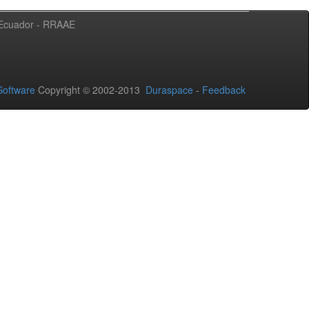
l Ecuador - RRAAE
oftware
Copyright © 2002-2013
Duraspace
-
Feedback