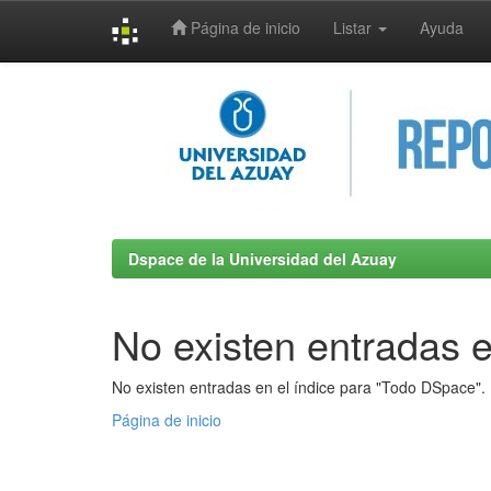
Página de inicio
Listar
Ayuda
Skip
navigation
Dspace de la Universidad del Azuay
No existen entradas e
No existen entradas en el índice para "Todo DSpace".
Página de inicio