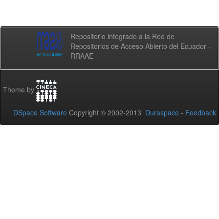
Repositorio integrado a la Red de
Repositorios de Acceso Abierto del Ecuador -
RRAAE
Theme by
DSpace Software
Copyright © 2002-2013
Duraspace
-
Feedback