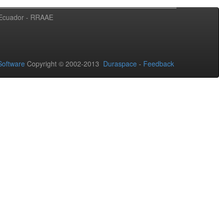
l Ecuador - RRAAE
oftware
Copyright © 2002-2013
Duraspace
-
Feedback