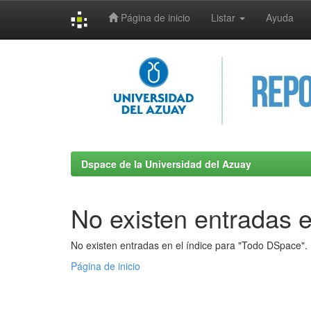
Página de inicio
Listar
Ayuda
Skip
navigation
Dspace de la Universidad del Azuay
No existen entradas e
No existen entradas en el índice para "Todo DSpace".
Página de inicio