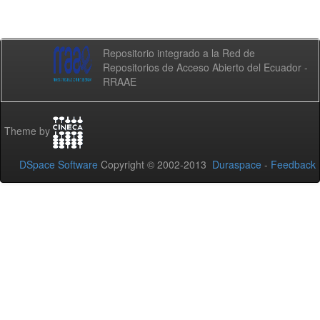
Repositorio integrado a la Red de
Repositorios de Acceso Abierto del Ecuador -
RRAAE
Theme by
DSpace Software
Copyright © 2002-2013
Duraspace
-
Feedback