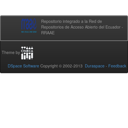
Repositorio integrado a la Red de
Repositorios de Acceso Abierto del Ecuador -
RRAAE
Theme by
DSpace Software
Copyright © 2002-2013
Duraspace
-
Feedback