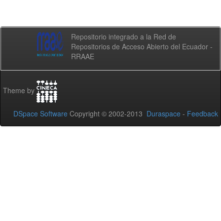
Repositorio integrado a la Red de
Repositorios de Acceso Abierto del Ecuador -
RRAAE
Theme by
DSpace Software
Copyright © 2002-2013
Duraspace
-
Feedback