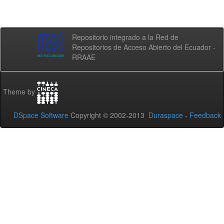
Repositorio integrado a la Red de
Repositorios de Acceso Abierto del Ecuador -
RRAAE
Theme by
DSpace Software
Copyright © 2002-2013
Duraspace
-
Feedback