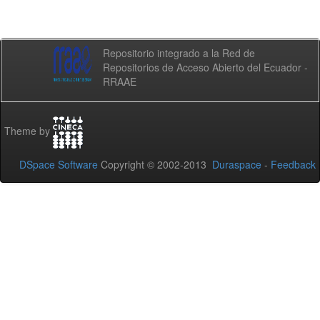
Repositorio integrado a la Red de
Repositorios de Acceso Abierto del Ecuador -
RRAAE
Theme by
DSpace Software
Copyright © 2002-2013
Duraspace
-
Feedback