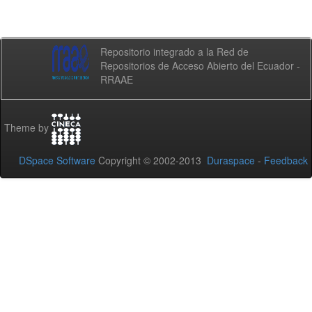
Repositorio integrado a la Red de
Repositorios de Acceso Abierto del Ecuador -
RRAAE
Theme by
DSpace Software
Copyright © 2002-2013
Duraspace
-
Feedback