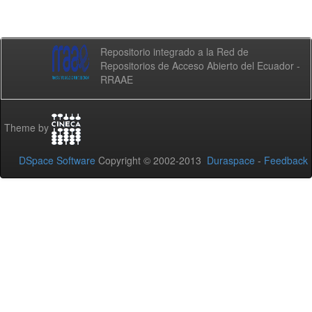
Repositorio integrado a la Red de
Repositorios de Acceso Abierto del Ecuador -
RRAAE
Theme by
DSpace Software
Copyright © 2002-2013
Duraspace
-
Feedback