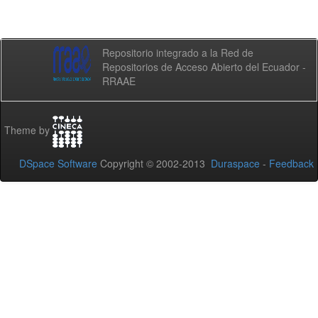
Repositorio integrado a la Red de
Repositorios de Acceso Abierto del Ecuador -
RRAAE
Theme by
DSpace Software
Copyright © 2002-2013
Duraspace
-
Feedback