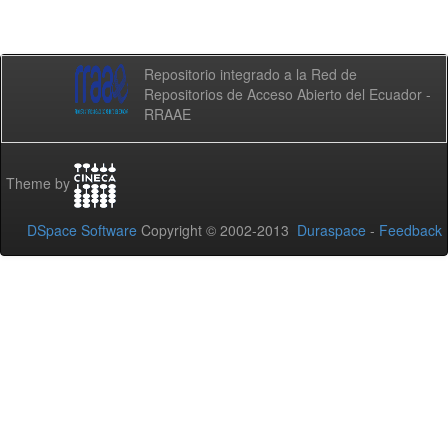
Repositorio integrado a la Red de
Repositorios de Acceso Abierto del Ecuador -
RRAAE
Theme by
DSpace Software
Copyright © 2002-2013
Duraspace
-
Feedback