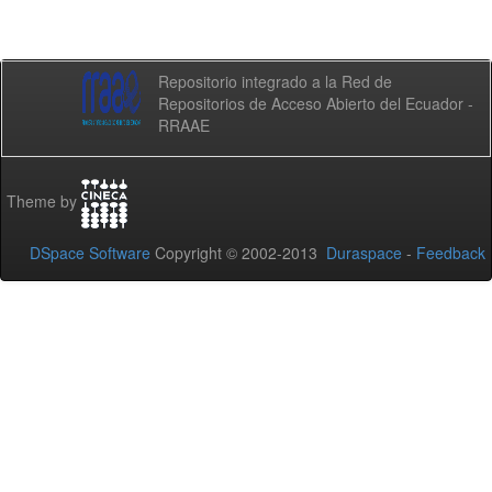
Repositorio integrado a la Red de
Repositorios de Acceso Abierto del Ecuador -
RRAAE
Theme by
DSpace Software
Copyright © 2002-2013
Duraspace
-
Feedback