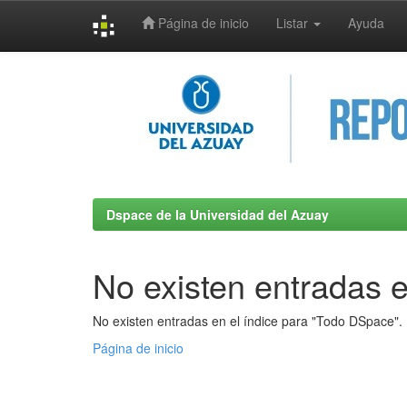
Página de inicio
Listar
Ayuda
Skip
navigation
Dspace de la Universidad del Azuay
No existen entradas e
No existen entradas en el índice para "Todo DSpace".
Página de inicio