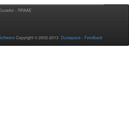
l Ecuador - RRAAE
oftware
Copyright © 2002-2013
Duraspace
-
Feedback