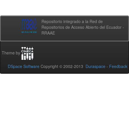
Repositorio integrado a la Red de
Repositorios de Acceso Abierto del Ecuador -
RRAAE
Theme by
DSpace Software
Copyright © 2002-2013
Duraspace
-
Feedback