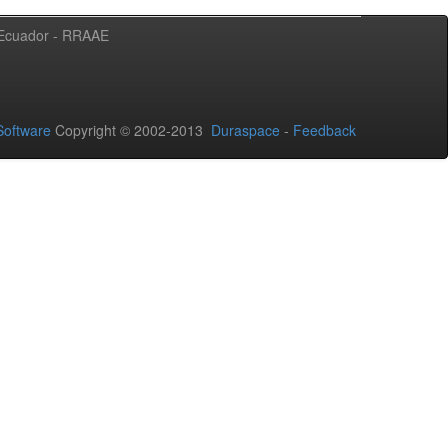
l Ecuador - RRAAE
oftware
Copyright © 2002-2013
Duraspace
-
Feedback