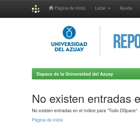
Página de inicio
Listar
Ayuda
Skip
navigation
Dspace de la Universidad del Azuay
No existen entradas e
No existen entradas en el índice para "Todo DSpace".
Página de inicio