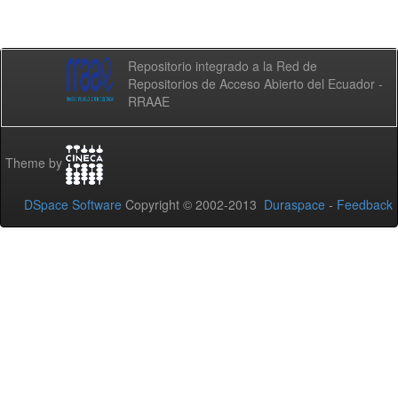
Repositorio integrado a la Red de
Repositorios de Acceso Abierto del Ecuador -
RRAAE
Theme by
DSpace Software
Copyright © 2002-2013
Duraspace
-
Feedback