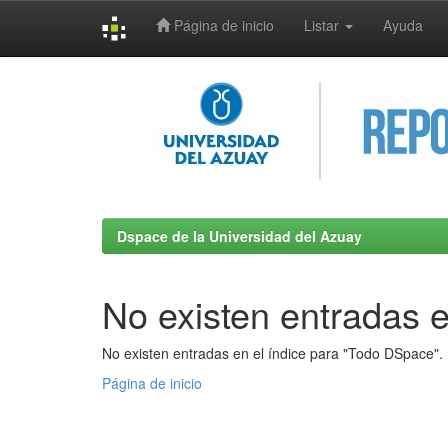
Página de inicio
Listar
Ayuda
Skip
navigation
Dspace de la Universidad del Azuay
No existen entradas e
No existen entradas en el índice para "Todo DSpace".
Página de inicio