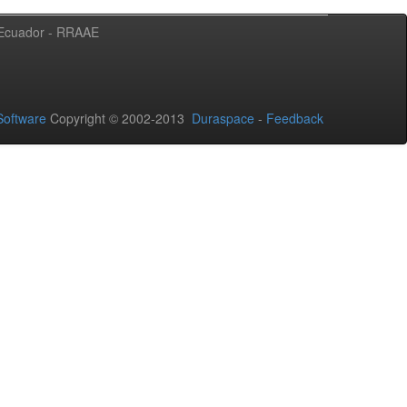
l Ecuador - RRAAE
oftware
Copyright © 2002-2013
Duraspace
-
Feedback