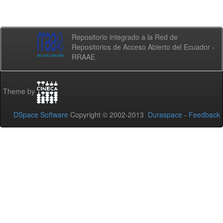
Repositorio integrado a la Red de
Repositorios de Acceso Abierto del Ecuador -
RRAAE
Theme by
DSpace Software
Copyright © 2002-2013
Duraspace
-
Feedback