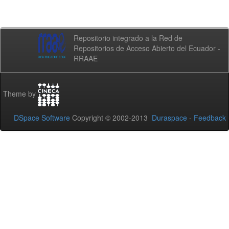
Repositorio integrado a la Red de
Repositorios de Acceso Abierto del Ecuador -
RRAAE
Theme by
DSpace Software
Copyright © 2002-2013
Duraspace
-
Feedback