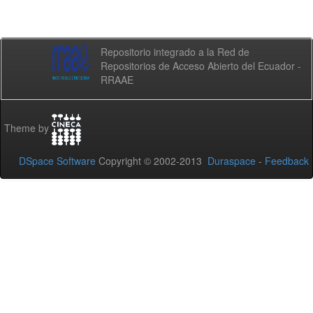
Repositorio integrado a la Red de
Repositorios de Acceso Abierto del Ecuador -
RRAAE
Theme by
DSpace Software
Copyright © 2002-2013
Duraspace
-
Feedback