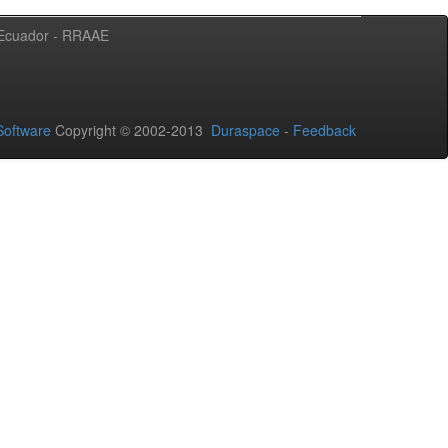
l Ecuador - RRAAE
oftware
Copyright © 2002-2013
Duraspace
-
Feedback