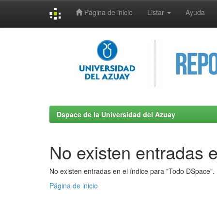
Página de inicio
Listar
Ayuda
Skip
navigation
Dspace de la Universidad del Azuay
No existen entradas e
No existen entradas en el índice para "Todo DSpace".
Página de inicio