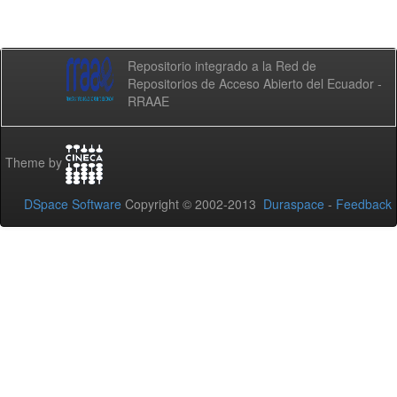
Repositorio integrado a la Red de
Repositorios de Acceso Abierto del Ecuador -
RRAAE
Theme by
DSpace Software
Copyright © 2002-2013
Duraspace
-
Feedback