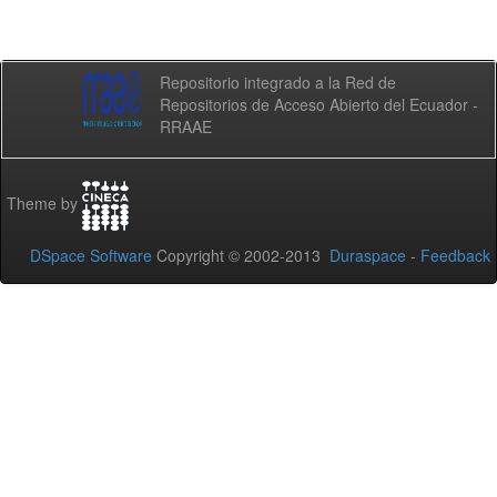
Repositorio integrado a la Red de
Repositorios de Acceso Abierto del Ecuador -
RRAAE
Theme by
DSpace Software
Copyright © 2002-2013
Duraspace
-
Feedback