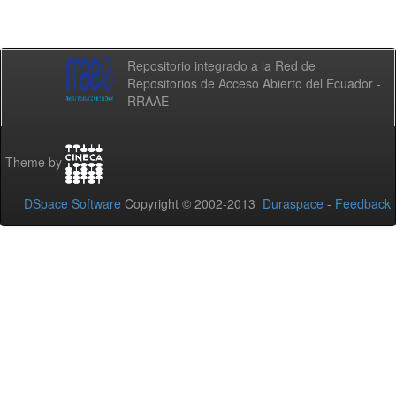
Repositorio integrado a la Red de
Repositorios de Acceso Abierto del Ecuador -
RRAAE
Theme by
DSpace Software
Copyright © 2002-2013
Duraspace
-
Feedback