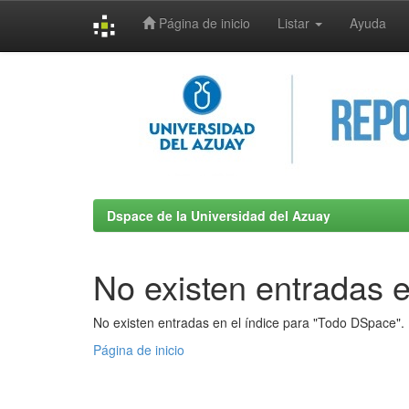
Página de inicio
Listar
Ayuda
Skip
navigation
Dspace de la Universidad del Azuay
No existen entradas e
No existen entradas en el índice para "Todo DSpace".
Página de inicio