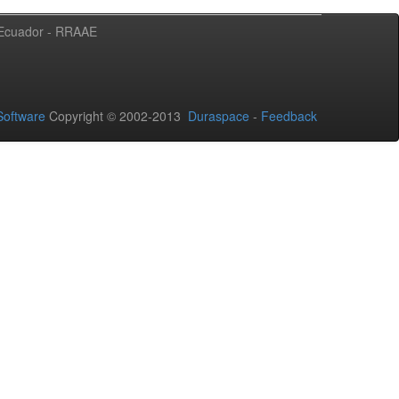
l Ecuador - RRAAE
oftware
Copyright © 2002-2013
Duraspace
-
Feedback