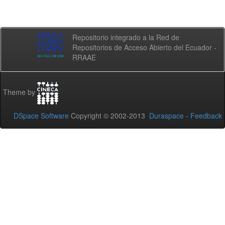
Repositorio integrado a la Red de
Repositorios de Acceso Abierto del Ecuador -
RRAAE
Theme by
DSpace Software
Copyright © 2002-2013
Duraspace
-
Feedback