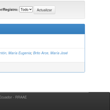
r/Registro:
ntón, María Eugenia
;
Brito Arce, María José
l Ecuador - RRAAE