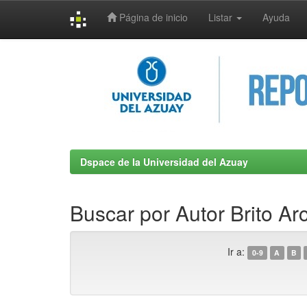
Página de inicio
Listar
Ayuda
Skip
navigation
Dspace de la Universidad del Azuay
Buscar por Autor Brito Ar
Ir a:
0-9
A
B