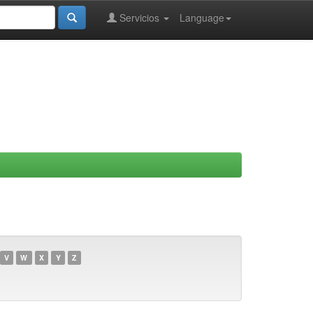
Servicios
Language
V
W
X
Y
Z