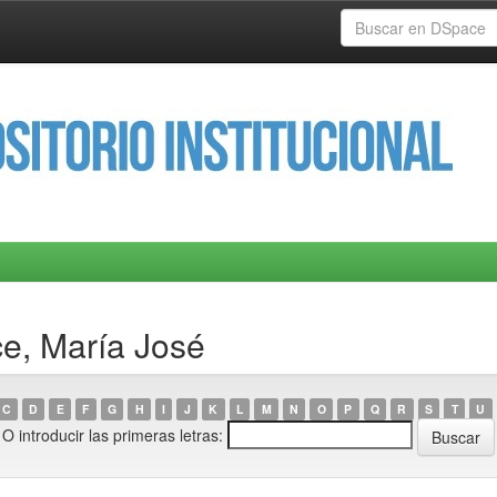
ce, María José
C
D
E
F
G
H
I
J
K
L
M
N
O
P
Q
R
S
T
U
O introducir las primeras letras: