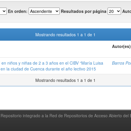
En orden:
Resultados por página
Auto
Mostrando resultados 1 a 1 de 1
Autor(es)
 en niños y niñas de 2 a 3 años en el CIBV “María Luisa
Barros Po
 en la ciudad de Cuenca durante el año lectivo 2015
Mostrando resultados 1 a 1 de 1
Repositorio integrado a la Red de Repositorios de Acceso Abierto de