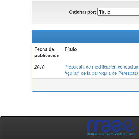
Ordenar por:
Fecha de
Título
publicación
2016
Propuesta de modificación conductual
Aguilar” de la parroquia de Perezpata