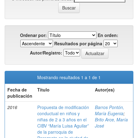
Ordenar por:
En orden:
Resultados por página
Autor/Registro:
Mostrando resultados 1 a 1 de 1
Fecha de
Título
Autor(es)
publicación
2016
Propuesta de modificación
Barros Pontón,
conductual en niños y
María Eugenia
;
niñas de 2 a 3 años en el
Brito Arce, María
CIBV “María Luisa Aguilar”
José
de la parroquia de