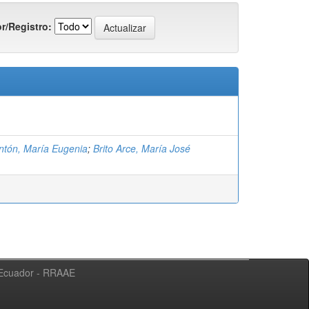
r/Registro:
ntón, María Eugenia
;
Brito Arce, María José
l Ecuador - RRAAE