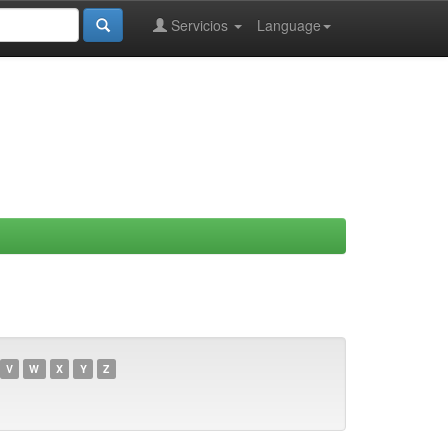
Servicios
Language
V
W
X
Y
Z