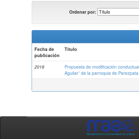
Ordenar por:
Fecha de
Título
publicación
2016
Propuesta de modificación conductual
Aguilar” de la parroquia de Perezpata