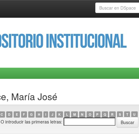
ce, María José
C
D
E
F
G
H
I
J
K
L
M
N
O
P
Q
R
S
T
U
O introducir las primeras letras: