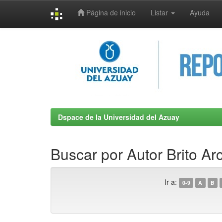
Página de inicio
Listar
Ayuda
Skip
navigation
Dspace de la Universidad del Azuay
Buscar por Autor Brito Ar
Ir a:
0-9
A
B