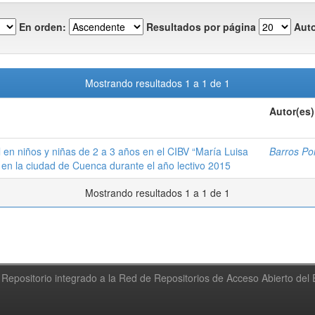
En orden:
Resultados por página
Auto
Mostrando resultados 1 a 1 de 1
Autor(es)
 en niños y niñas de 2 a 3 años en el CIBV “María Luisa
Barros Po
 en la ciudad de Cuenca durante el año lectivo 2015
Mostrando resultados 1 a 1 de 1
Repositorio integrado a la Red de Repositorios de Acceso Abierto de