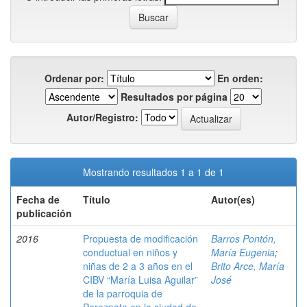
Ordenar por:
En orden:
Resultados por página
Autor/Registro:
Mostrando resultados 1 a 1 de 1
Fecha de
Título
Autor(es)
publicación
2016
Propuesta de modificación
Barros Pontón,
conductual en niños y
María Eugenia
;
niñas de 2 a 3 años en el
Brito Arce, María
CIBV “María Luisa Aguilar”
José
de la parroquia de