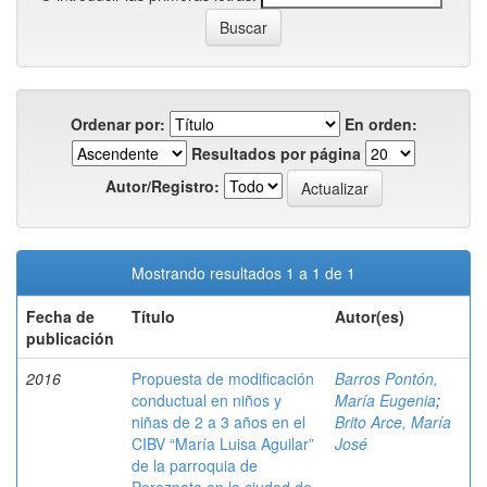
Ordenar por:
En orden:
Resultados por página
Autor/Registro:
Mostrando resultados 1 a 1 de 1
Fecha de
Título
Autor(es)
publicación
2016
Propuesta de modificación
Barros Pontón,
conductual en niños y
María Eugenia
;
niñas de 2 a 3 años en el
Brito Arce, María
CIBV “María Luisa Aguilar”
José
de la parroquia de