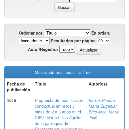
Ordenar por:
En orden:
Resultados por página
Autor/Registro:
Mostrando resultados 1 a 1 de 1
Fecha de
Título
Autor(es)
publicación
2016
Propuesta de modificación
Barros Pontón,
conductual en niños y
María Eugenia
;
niñas de 2 a 3 años en el
Brito Arce, María
CIBV “María Luisa Aguilar”
José
de la parroquia de