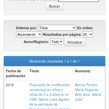
Ordenar por:
En orden:
Resultados por página
Autor/Registro:
Mostrando resultados 1 a 1 de 1
Fecha de
Título
Autor(es)
publicación
2016
Propuesta de modificación
Barros Pontón,
conductual en niños y
María Eugenia
;
niñas de 2 a 3 años en el
Brito Arce, María
CIBV “María Luisa Aguilar”
José
de la parroquia de