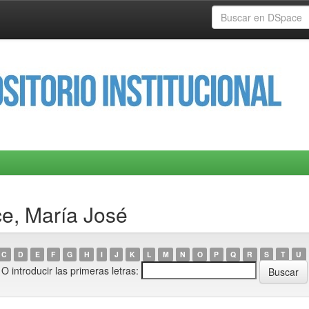
ce, María José
C
D
E
F
G
H
I
J
K
L
M
N
O
P
Q
R
S
T
U
O introducir las primeras letras: