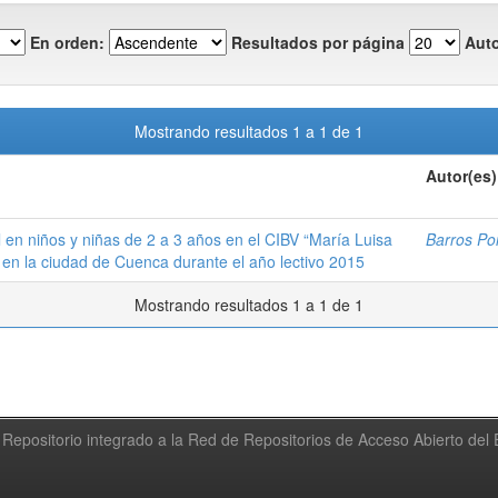
En orden:
Resultados por página
Auto
Mostrando resultados 1 a 1 de 1
Autor(es)
 en niños y niñas de 2 a 3 años en el CIBV “María Luisa
Barros Po
 en la ciudad de Cuenca durante el año lectivo 2015
Mostrando resultados 1 a 1 de 1
Repositorio integrado a la Red de Repositorios de Acceso Abierto de