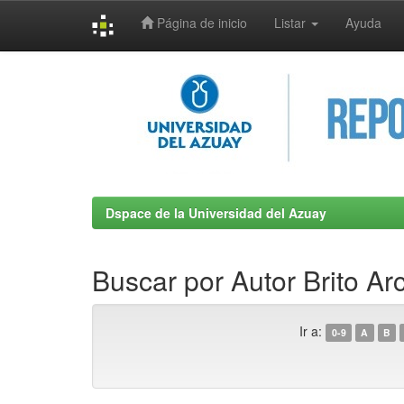
Página de inicio
Listar
Ayuda
Skip
navigation
Dspace de la Universidad del Azuay
Buscar por Autor Brito Ar
Ir a:
0-9
A
B