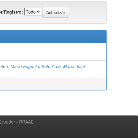
r/Registro:
ntón, María Eugenia
;
Brito Arce, María José
l Ecuador - RRAAE