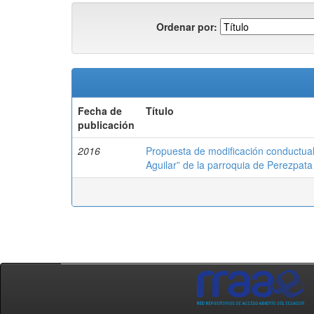
Ordenar por:
Fecha de
Título
publicación
2016
Propuesta de modificación conductual
Aguilar” de la parroquia de Perezpata