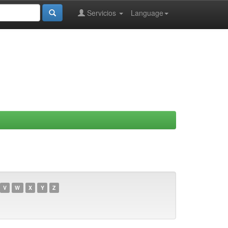
Servicios
Language
V
W
X
Y
Z