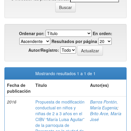
Ordenar por:
En orden:
Resultados por página
Autor/Registro:
Mostrando resultados 1 a 1 de 1
Fecha de
Título
Autor(es)
publicación
2016
Propuesta de modificación
Barros Pontón,
conductual en niños y
María Eugenia
;
niñas de 2 a 3 años en el
Brito Arce, María
CIBV “María Luisa Aguilar”
José
de la parroquia de