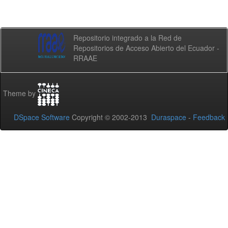
Repositorio integrado a la Red de
Repositorios de Acceso Abierto del Ecuador -
RRAAE
Theme by
DSpace Software
Copyright © 2002-2013
Duraspace
-
Feedback