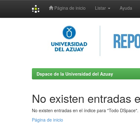
Página de inicio
Listar
Ayuda
Skip
navigation
Dspace de la Universidad del Azuay
No existen entradas e
No existen entradas en el índice para "Todo DSpace".
Página de inicio