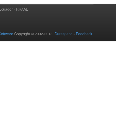
l Ecuador - RRAAE
oftware
Copyright © 2002-2013
Duraspace
-
Feedback