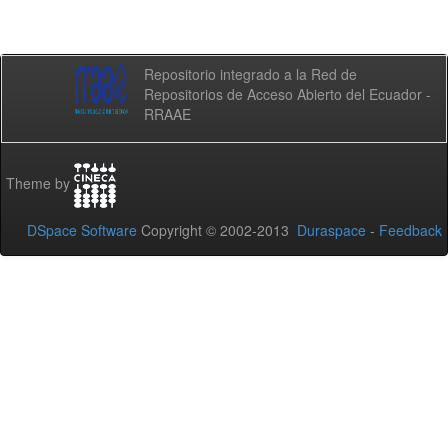
Repositorio integrado a la Red de
Repositorios de Acceso Abierto del Ecuador -
RRAAE
Theme by
DSpace Software
Copyright © 2002-2013
Duraspace
-
Feedback