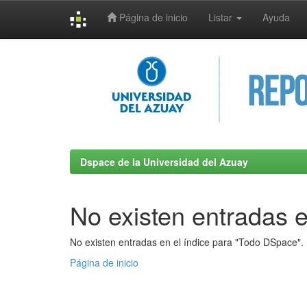
Página de inicio
Listar
Ayuda
Skip
navigation
Dspace de la Universidad del Azuay
No existen entradas e
No existen entradas en el índice para "Todo DSpace".
Página de inicio