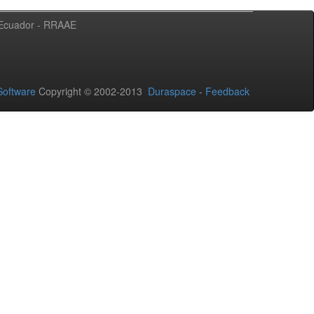
l Ecuador - RRAAE
oftware
Copyright © 2002-2013
Duraspace
-
Feedback