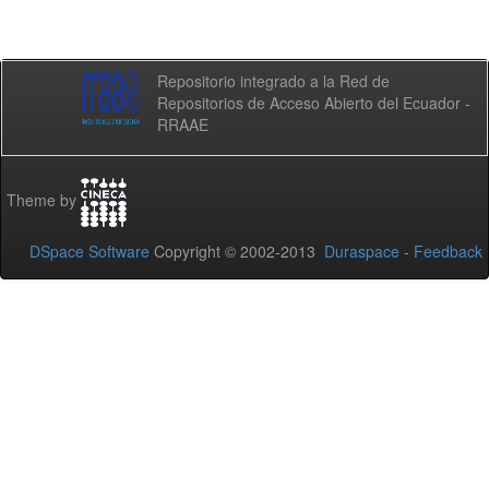
Repositorio integrado a la Red de
Repositorios de Acceso Abierto del Ecuador -
RRAAE
Theme by
DSpace Software
Copyright © 2002-2013
Duraspace
-
Feedback